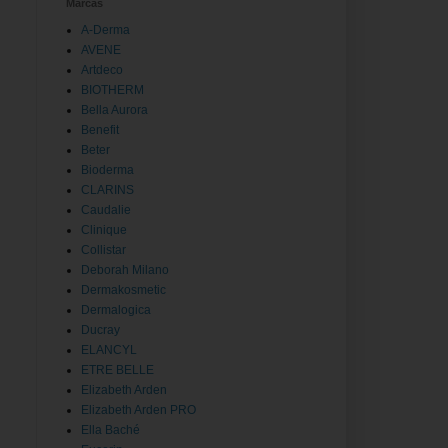
Marcas
A-Derma
AVENE
Artdeco
BIOTHERM
Bella Aurora
Benefit
Beter
Bioderma
CLARINS
Caudalie
Clinique
Collistar
Deborah Milano
Dermakosmetic
Dermalogica
Ducray
ELANCYL
ETRE BELLE
Elizabeth Arden
Elizabeth Arden PRO
Ella Baché