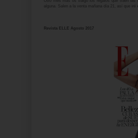
Otro mes más os traigo los regalos que traen las
r
alguna. Salen a la venta mañana día 21, así que iré 
Revista ELLE Agosto 2017