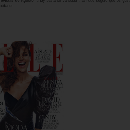
evistas de Agosto
.Hay bastante variedad , así que seguro que os gust
editando .