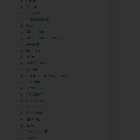
Eucerin
Filorga
Frezyderm
Fridda Dorsch
Galénic
Giorgio Armani
Giorgio Armani Beauty
Givenchy
Guerlain
IsaDora
L'Oréal Paris
La Mer
Laboratorios Arkopharma
Lancôme
Lierac
Martiderm
Maybelline
Mesoestetic
Montibello
NIP+FAB
Nuxe
Perricone MD
Phyto