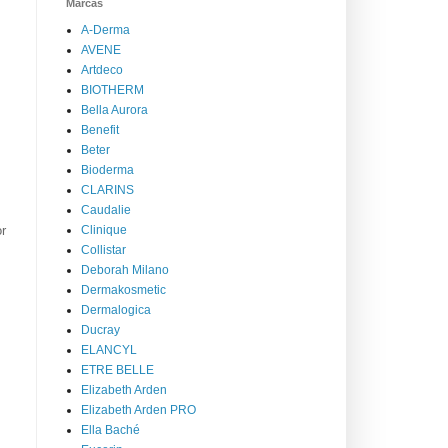
Marcas
A-Derma
AVENE
Artdeco
BIOTHERM
Bella Aurora
Benefit
Beter
Bioderma
CLARINS
Caudalie
or
Clinique
Collistar
Deborah Milano
Dermakosmetic
Dermalogica
Ducray
ELANCYL
ETRE BELLE
Elizabeth Arden
Elizabeth Arden PRO
Ella Baché