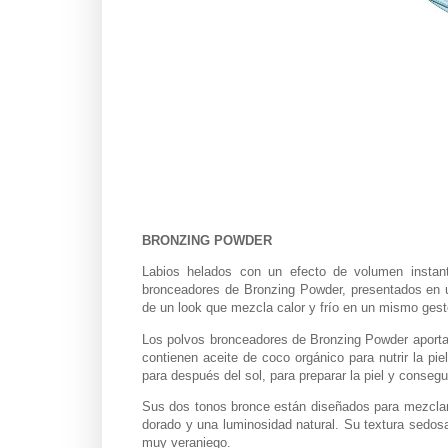
BRONZING POWDER
Labios helados con un efecto de volumen instant
bronceadores de Bronzing Powder, presentados en un
de un look que mezcla calor y frío en un mismo gest
Los polvos bronceadores de Bronzing Powder aportan
contienen aceite de coco orgánico para nutrir la pi
para después del sol, para preparar la piel y conseg
Sus dos tonos bronce están diseñados para mezclarse,
dorado y una luminosidad natural. Su textura sedosa
muy veraniego.