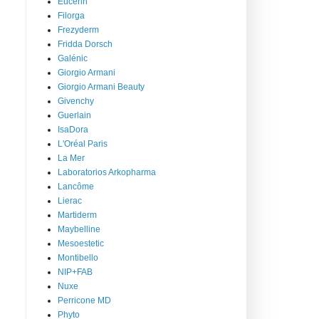
Eucerin
Filorga
Frezyderm
Fridda Dorsch
Galénic
Giorgio Armani
Giorgio Armani Beauty
Givenchy
Guerlain
IsaDora
L'Oréal Paris
La Mer
Laboratorios Arkopharma
Lancôme
Lierac
Martiderm
Maybelline
Mesoestetic
Montibello
NIP+FAB
Nuxe
Perricone MD
Phyto