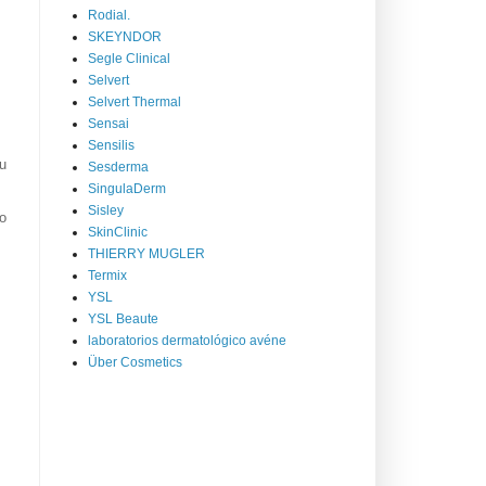
Rodial.
SKEYNDOR
Segle Clinical
Selvert
Selvert Thermal
Sensai
Sensilis
u
Sesderma
SingulaDerm
Sisley
lo
SkinClinic
THIERRY MUGLER
Termix
YSL
YSL Beaute
laboratorios dermatológico avéne
Über Cosmetics