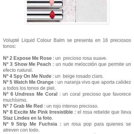
Volupté Liquid Colour Balm se presenta en 16 preciosos
tonos:
Nº 2 Expose Me Rose
: un precioso rosa suave.
Nº 3 Show Me Peach
: un nude melocotón que permite un
efecto natural.
Nº 4 Spy On Me Nude
: un beige rosado claro.
Nº 5 Watch Me Orange
: un naranja vivo que aporta calidez
a todos los tonos de piel.
Nº 6 Undress Me Coral
: un coral precioso que favorece
muchísimo.
Nº 7 Grab Me Red
: un rojo intenso precioso.
Nº 8 Excite Me Pink Irresistible :
el rosa rebelde que lleva
Staz Lindes
en la foto
.
Nº 9 Strip Me Fuchsia :
un rosa pop para quienes se
atreven con todo.