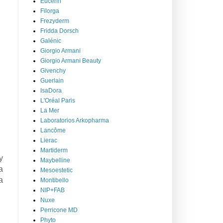
Eucerin
Filorga
Frezyderm
Fridda Dorsch
Galénic
Giorgio Armani
Giorgio Armani Beauty
Givenchy
Guerlain
IsaDora
L'Oréal Paris
La Mer
Laboratorios Arkopharma
Lancôme
Lierac
Martiderm
y
Maybelline
a
Mesoestetic
a
Montibello
NIP+FAB
Nuxe
Perricone MD
Phyto