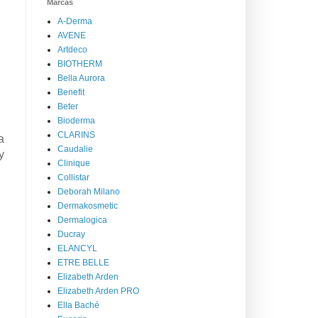
Marcas
A-Derma
AVENE
Artdeco
BIOTHERM
Bella Aurora
Benefit
Beter
Bioderma
CLARINS
a
Caudalie
y
Clinique
Collistar
Deborah Milano
Dermakosmetic
Dermalogica
Ducray
ELANCYL
ETRE BELLE
Elizabeth Arden
Elizabeth Arden PRO
Ella Baché