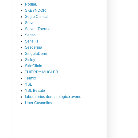
Rodial.
SKEYNDOR
Segle Clinical
Selvert
Selvert Thermal
Sensai
Sensilis
Sesderma
SingulaDerm
Sisley
SkinClinic
THIERRY MUGLER
Termix
YSL
YSL Beaute
laboratorios dermatológico avéne
Über Cosmetics