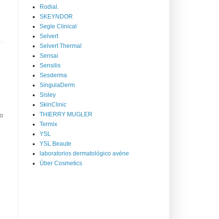
Rodial.
SKEYNDOR
Segle Clinical
Selvert
Selvert Thermal
Sensai
Sensilis
Sesderma
SingulaDerm
Sisley
SkinClinic
THIERRY MUGLER
o
Termix
YSL
YSL Beaute
laboratorios dermatológico avéne
Über Cosmetics