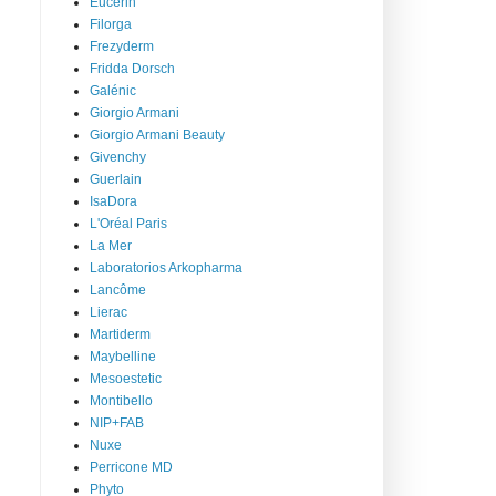
Eucerin
Filorga
Frezyderm
Fridda Dorsch
Galénic
Giorgio Armani
Giorgio Armani Beauty
Givenchy
Guerlain
IsaDora
L'Oréal Paris
La Mer
Laboratorios Arkopharma
Lancôme
Lierac
Martiderm
Maybelline
Mesoestetic
Montibello
NIP+FAB
Nuxe
Perricone MD
Phyto