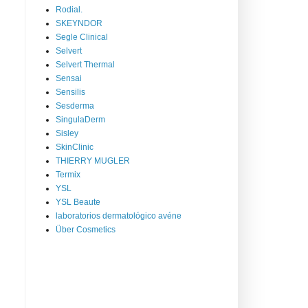
Rodial.
SKEYNDOR
Segle Clinical
Selvert
Selvert Thermal
Sensai
Sensilis
Sesderma
SingulaDerm
Sisley
SkinClinic
THIERRY MUGLER
Termix
YSL
YSL Beaute
laboratorios dermatológico avéne
Über Cosmetics