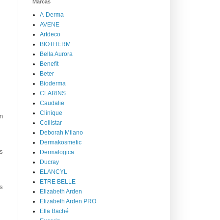
Marcas
A-Derma
AVENE
Artdeco
BIOTHERM
Bella Aurora
Benefit
Beter
Bioderma
CLARINS
Caudalie
Clinique
n
Collistar
Deborah Milano
Dermakosmetic
s
Dermalogica
Ducray
ELANCYL
ETRE BELLE
os
Elizabeth Arden
Elizabeth Arden PRO
Ella Baché