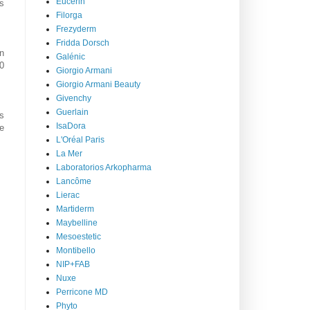
Eucerin
s
Filorga
Frezyderm
Fridda Dorsch
n
Galénic
00
Giorgio Armani
Giorgio Armani Beauty
Givenchy
Guerlain
s
IsaDora
de
L'Oréal Paris
La Mer
Laboratorios Arkopharma
Lancôme
Lierac
Martiderm
Maybelline
Mesoestetic
Montibello
NIP+FAB
Nuxe
Perricone MD
Phyto