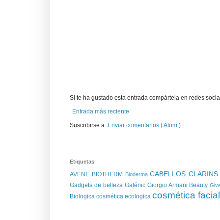
Si te ha gustado esta entrada compártela en redes social
Entrada más reciente
Suscribirse a:
Enviar comentarios ( Atom )
Etiquetas
CABELLOS
CLARIN
AVENE
BIOTHERM
Bioderma
Gadgets de belleza
Galénic
Giorgio Armani Beauty
Giv
cosmética facia
Biologica
cosmética ecologica