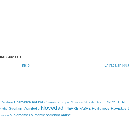
es .Gracias!!!
Inicio
Entrada antigu
S
Cosmetica natural
Caudalie
Cosmetica propia
ELANCYL
ETRE 
Dermoestética del Sur
Novedad
Perfumes
Revistas
Guerlain
Montibello
PIERRE FABRE
enchy
l
suplementos alimenticios
tienda online
moda