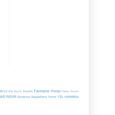
a
Farmacia
Filorga
BELLE
Eucerin
Ella Baché
Fridda Dorsch
SKEYNDOR
YSL
cosmética
Sesderma
SingulaDerm
Termix