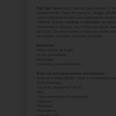
Reti Age Serum
está indicado para prevenir y co
envejecimiento: líneas de expresión, arrugas, pérdida
como tratamiento de base para potenciar los resulta
3-Retinol System
combina 3 retinoides
encapsulad
incrementar su eficacia. Las 3 moléculas tienen dif
del activo. De esta manera se alcanzan niveles ter
secundarios asociados al exceso del activo.
Beneficios:
Unifica el tono de la piel
Acción antioxidante
Antiarrugas
Calmantes y antiinflamatorios
Entre sus principios activos encontramos :
Sistema tri-retinol (Retinil, retinol y retinaldehído) l
Ácido hialurónico
Factor de crecimiento TGF-B2
Zinc
Cóctel antioxidante (Ergotioneína)
Vitamina C
Vitamina E
Pterostilbeno
Coenzima Q10