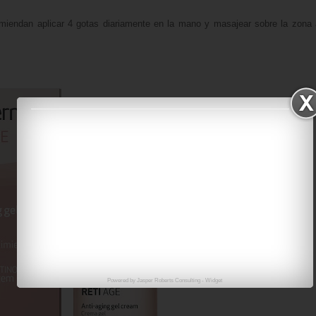
miendan aplicar 4 gotas diariamente en la mano y masajear sobre la zona 
Powered by
Jasper Roberts Consulting
-
Widget