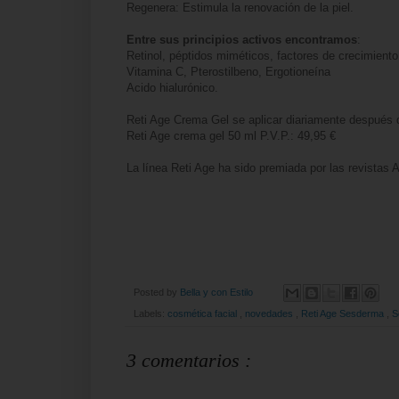
Regenera: Estimula la renovación de la piel.
Entre sus principios activos encontramos
:
Retinol, péptidos miméticos, factores de crecimiento
Vitamina C, Pterostilbeno, Ergotioneína
Acido hialurónico.
Reti Age Crema Gel se aplicar diariamente después
Reti Age crema gel 50 ml P.V.P.: 49,95 €
La línea Reti Age ha sido premiada por las revistas
Posted by
Bella y con Estilo
Labels:
cosmética facial
,
novedades
,
Reti Age Sesderma
,
S
3 comentarios :