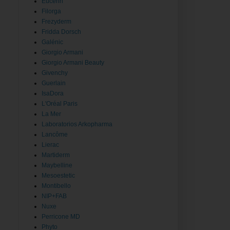
Eucerin
Filorga
Frezyderm
Fridda Dorsch
Galénic
Giorgio Armani
Giorgio Armani Beauty
Givenchy
Guerlain
IsaDora
L'Oréal Paris
La Mer
Laboratorios Arkopharma
Lancôme
Lierac
Martiderm
Maybelline
Mesoestetic
Montibello
NIP+FAB
Nuxe
Perricone MD
Phyto