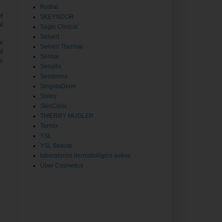
Rodial.
l
SKEYNDOR
al
Segle Clinical
Selvert
e
Selvert Thermal
al
Sensai
s
Sensilis
Sesderma
SingulaDerm
Sisley
SkinClinic
THIERRY MUGLER
Termix
YSL
YSL Beaute
laboratorios dermatológico avéne
Über Cosmetics