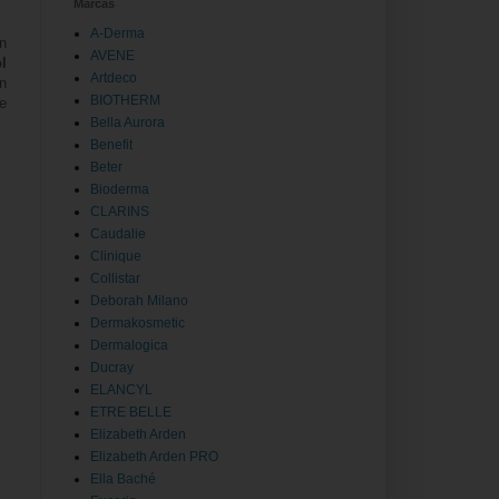
Marcas
A-Derma
n
AVENE
l
Artdeco
en
BIOTHERM
ue
Bella Aurora
Benefit
Beter
Bioderma
CLARINS
Caudalie
Clinique
Collistar
Deborah Milano
Dermakosmetic
Dermalogica
Ducray
ELANCYL
ETRE BELLE
Elizabeth Arden
Elizabeth Arden PRO
Ella Baché