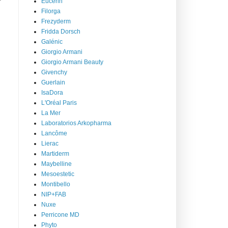
Eucerin
Filorga
Frezyderm
Fridda Dorsch
Galénic
Giorgio Armani
Giorgio Armani Beauty
Givenchy
Guerlain
IsaDora
L'Oréal Paris
La Mer
Laboratorios Arkopharma
Lancôme
Lierac
Martiderm
Maybelline
Mesoestetic
Montibello
NIP+FAB
Nuxe
Perricone MD
Phyto