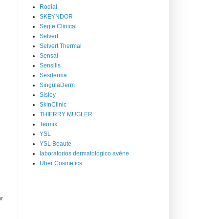
Rodial.
SKEYNDOR
Segle Clinical
Selvert
Selvert Thermal
Sensai
Sensilis
Sesderma
SingulaDerm
Sisley
SkinClinic
THIERRY MUGLER
Termix
YSL
YSL Beaute
laboratorios dermatológico avéne
Über Cosmetics
or