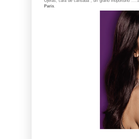
Ojeras, cara de cansada , un grano inoportuno .....
Paris
.