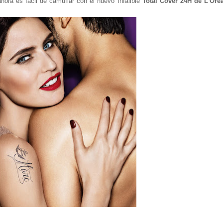
ahora es fácil de camuflar con el nuevo Infalible
Total Cover 24H de L'Oréa