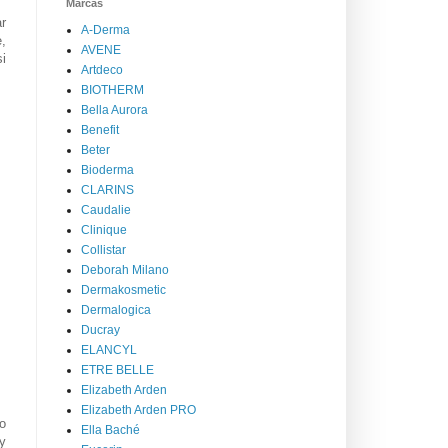
Marcas
r
A-Derma
,
AVENE
si
Artdeco
BIOTHERM
Bella Aurora
Benefit
Beter
Bioderma
CLARINS
Caudalie
Clinique
Collistar
Deborah Milano
Dermakosmetic
Dermalogica
Ducray
ELANCYL
ETRE BELLE
Elizabeth Arden
Elizabeth Arden PRO
o
Ella Baché
 y