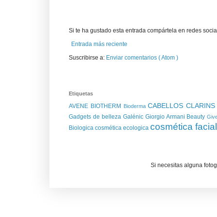
Si te ha gustado esta entrada compártela en redes social
Entrada más reciente
Suscribirse a:
Enviar comentarios ( Atom )
Etiquetas
CABELLOS
CLARIN
AVENE
BIOTHERM
Bioderma
Gadgets de belleza
Galénic
Giorgio Armani Beauty
Giv
cosmética facia
Biologica
cosmética ecologica
Si necesitas alguna foto