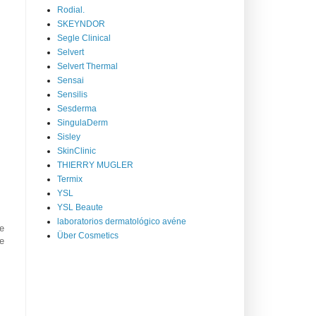
Rodial.
SKEYNDOR
Segle Clinical
Selvert
Selvert Thermal
Sensai
Sensilis
Sesderma
SingulaDerm
Sisley
SkinClinic
THIERRY MUGLER
Termix
YSL
YSL Beaute
laboratorios dermatológico avéne
e
Über Cosmetics
ue