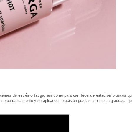
aciones de
estrés o fatiga
, así como para
cambios de estación
bruscos qu
sorbe rápidamente y se aplica con precisión gracias a la pipeta graduada q