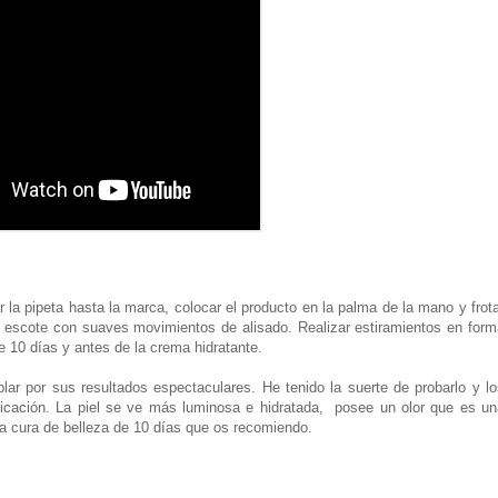
r la pipeta hasta la marca, colocar el producto en la palma de la mano y frot
o y escote con suaves movimientos de alisado. Realizar estiramientos en for
e 10 días y antes de la crema hidratante.
r por sus resultados espectaculares. He tenido la suerte de probarlo y lo
licación. La piel se ve más luminosa e hidratada, posee un olor que es un
ca cura de belleza de 10 días que os recomiendo.