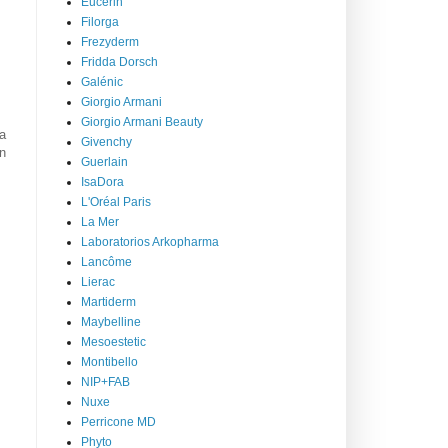
Eucerin
Filorga
Frezyderm
Fridda Dorsch
Galénic
Giorgio Armani
Giorgio Armani Beauty
a
Givenchy
n
Guerlain
IsaDora
L'Oréal Paris
La Mer
Laboratorios Arkopharma
Lancôme
Lierac
Martiderm
Maybelline
Mesoestetic
Montibello
NIP+FAB
Nuxe
Perricone MD
Phyto