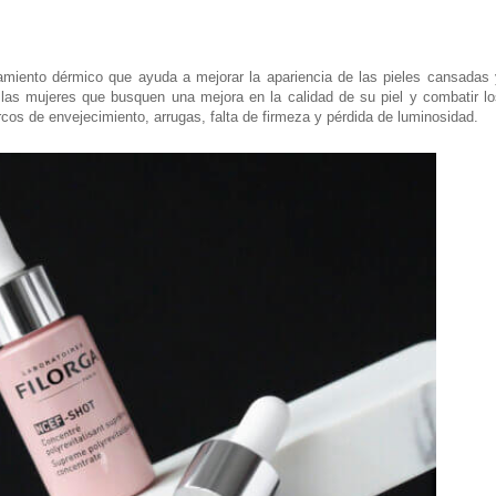
tamiento dérmico que ayuda a mejorar la apariencia de las pieles cansadas 
 las mujeres que busquen una mejora en la calidad de su piel y combatir lo
cos de envejecimiento, arrugas, falta de firmeza y pérdida de luminosidad.