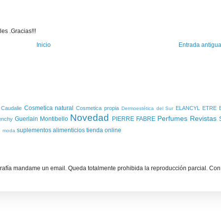
es .Gracias!!!
Inicio
Entrada antigu
S
Cosmetica natural
Caudalie
Cosmetica propia
ELANCYL
ETRE 
Dermoestética del Sur
Novedad
Perfumes
Revistas
Guerlain
Montibello
PIERRE FABRE
enchy
l
suplementos alimenticios
tienda online
moda
grafía mandame un email. Queda totalmente prohibida la reproducción parcial. Con