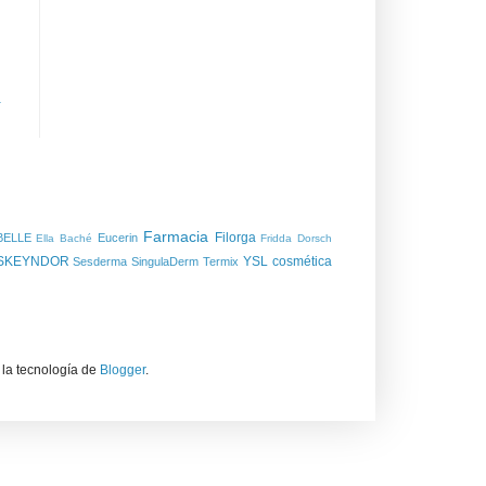
a
Farmacia
Filorga
BELLE
Eucerin
Ella Baché
Fridda Dorsch
SKEYNDOR
YSL
cosmética
Sesderma
SingulaDerm
Termix
 la tecnología de
Blogger
.