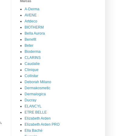
Marcas
A-Derma
AVENE
Artdeco
BIOTHERM
Bella Aurora
Benefit
Beter
Bioderma
CLARINS
Caudalie
Clinique
Collistar
Deborah Milano
Dermakosmetic
Dermalogica
Ducray
ELANCYL
ETRE BELLE
Elizabeth Arden
,
Elizabeth Arden PRO
Ella Baché