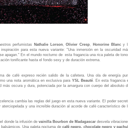
estros perfumistas
Nathalie Lorson
,
Olivier Cresp
,
Honorine Blanc
y 
inspiración para esta nueva variante: "Una inmersión en la oscuridad má
 se apagan." En el mundo nocturno de esta fragancia una rica paleta de tono
zación tonificante hasta el fondo sexy y de duración extrema.
a de café expreso recién salido de la cafetera. Una ola de energía pur
como una nota aromática en exclusiva para
YSL Beauté
. En esta fragancia 
tud más oscura y dura, potenciada por la amargura con cuerpo del absoluto d
celencia cambia las reglas del juego en esta nueva variante. El poder secre
terciopelada y una increíble duración al acorde de café característico de 
vel donde la infusión de
vainilla Bourbon de Madagascar
desvela vibracione
os balsámicos. Una paleta nocturna de
café negro, chocolate negro y pachul