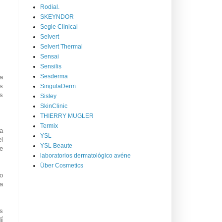
Rodial.
SKEYNDOR
Segle Clinical
Selvert
Selvert Thermal
Sensai
Sensilis
Sesderma
la
s
SingulaDerm
s
Sisley
SkinClinic
THIERRY MUGLER
Termix
a
YSL
el
YSL Beaute
e
laboratorios dermatológico avéne
Über Cosmetics
to
la
s
í