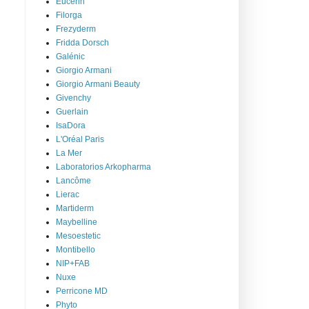
Eucerin
Filorga
Frezyderm
Fridda Dorsch
Galénic
Giorgio Armani
Giorgio Armani Beauty
Givenchy
Guerlain
IsaDora
L'Oréal Paris
La Mer
Laboratorios Arkopharma
Lancôme
Lierac
Martiderm
Maybelline
Mesoestetic
Montibello
NIP+FAB
Nuxe
Perricone MD
Phyto