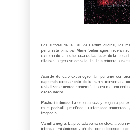
Los autores de la Eau de Parfum original, los ma
perfumista principal
Marie Salamagne,
revelan su 
extrema de la noche, cuando las luces de la ciudad
olfativos negros se desvela desde la primera pulveri
Acorde de café extranegro
. Un perfume con arom
capturada directamente de la taza y reinventada 
revitalizante acorde característico asume una acti
cacao negro.
Pachulí intenso
. La esencia rock y elegante por ex
es el
pachulí
que añade su intensidad amaderada y a
fragancia.
Vainilla negra
. La preciada vaina se eleva a otro ni
intensas, misteriosas y cálidas con deliciosos ton