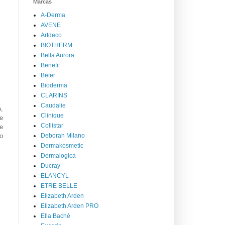
Marcas
A-Derma
AVENE
Artdeco
BIOTHERM
Bella Aurora
Benefit
Beter
Bioderma
CLARINS
Caudalie
,
Clinique
e
Collistar
e
Deborah Milano
do
Dermakosmetic
Dermalogica
Ducray
ELANCYL
ETRE BELLE
Elizabeth Arden
Elizabeth Arden PRO
Ella Baché