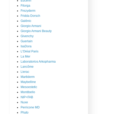
Eucerin
Filorga
Frezyderm
Fridda Dorsch
Galénic
Giorgio Armani
Giorgio Armani Beauty
Givenchy
Guerlain
IsaDora
L'Oréal Paris
La Mer
Laboratorios Arkopharma
Lancôme
Lierac
Martiderm
Maybelline
Mesoestetic
Montibello
NIP+FAB
Nuxe
Perricone MD
Phyto