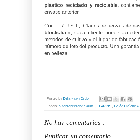
plástico reciclado y reciclable,
contiene
envase anterior.
Con T.R.U.S.T., Clarins refuerza ademá
blockchain
, cada cliente puede acceder
métodos de cultivo y el lugar de fabricac
número de lote del producto. Una garantía 
en belleza.
Posted by
Bella y con Estilo
Labels:
autobronceador clarins
,
CLARINS
,
Gelée Fraîche A
No hay comentarios :
Publicar un comentario