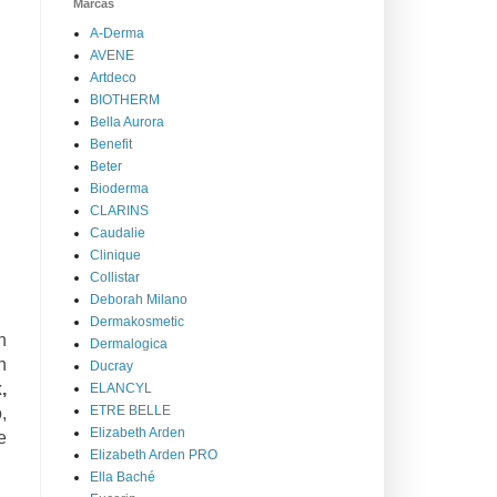
Marcas
A-Derma
AVENE
Artdeco
BIOTHERM
Bella Aurora
Benefit
Beter
Bioderma
CLARINS
Caudalie
Clinique
Collistar
Deborah Milano
Dermakosmetic
n
Dermalogica
n
Ducray
,
ELANCYL
ETRE BELLE
,
Elizabeth Arden
e
Elizabeth Arden PRO
Ella Baché