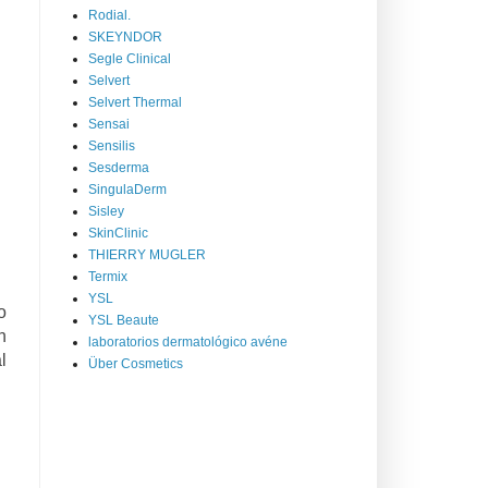
Rodial.
SKEYNDOR
Segle Clinical
Selvert
Selvert Thermal
Sensai
Sensilis
Sesderma
SingulaDerm
Sisley
SkinClinic
THIERRY MUGLER
Termix
YSL
o
YSL Beaute
n
laboratorios dermatológico avéne
l
Über Cosmetics