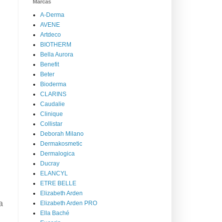
Marcas
A-Derma
AVENE
Artdeco
BIOTHERM
Bella Aurora
Benefit
Beter
Bioderma
CLARINS
Caudalie
Clinique
Collistar
Deborah Milano
Dermakosmetic
Dermalogica
Ducray
ELANCYL
ETRE BELLE
Elizabeth Arden
a
Elizabeth Arden PRO
Ella Baché