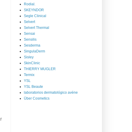
Rodial.
SKEYNDOR
Segle Clinical
Selvert
Selvert Thermal
Sensai
Sensilis
Sesderma
SingulaDerm
Sisley
SkinClinic
THIERRY MUGLER
Termix
YSL
YSL Beaute
laboratorios dermatológico avéne
Über Cosmetics
r