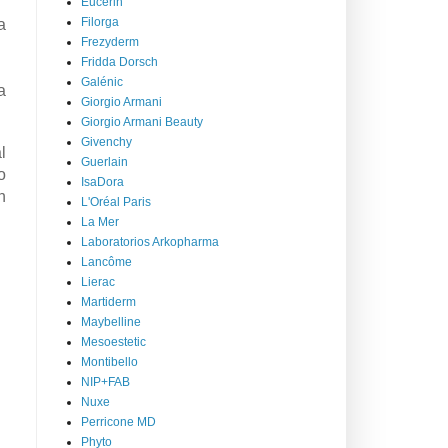
Eucerin
Filorga
a
Frezyderm
Fridda Dorsch
Galénic
a
Giorgio Armani
Giorgio Armani Beauty
Givenchy
l
Guerlain
o
IsaDora
n
L'Oréal Paris
La Mer
Laboratorios Arkopharma
Lancôme
Lierac
Martiderm
Maybelline
Mesoestetic
Montibello
NIP+FAB
Nuxe
Perricone MD
Phyto