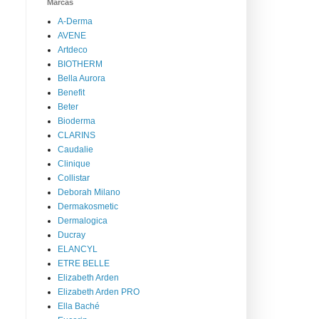
Marcas
A-Derma
AVENE
Artdeco
BIOTHERM
Bella Aurora
Benefit
Beter
Bioderma
CLARINS
Caudalie
Clinique
Collistar
Deborah Milano
Dermakosmetic
Dermalogica
Ducray
ELANCYL
ETRE BELLE
Elizabeth Arden
Elizabeth Arden PRO
Ella Baché