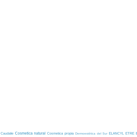
S
Cosmetica natural
Caudalie
Cosmetica propia
ELANCYL
ETRE 
Dermoestética del Sur