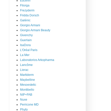
Eucerin
Filorga
Frezyderm
Fridda Dorsch
Galénic
Giorgio Armani
Giorgio Armani Beauty
Givenchy
Guerlain
IsaDora
L'Oréal Paris
La Mer
Laboratorios Arkopharma
Lancôme
Lierac
Martiderm
Maybelline
Mesoestetic
Montibello
NIP+FAB
Nuxe
Perricone MD
Phyto