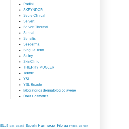
Rodial.
SKEYNDOR
Segle Clinical
Selvert
Selvert Thermal
Sensai
Sensilis
Sesderma
SingulaDerm
Sisley
SkinClinic
THIERRY MUGLER
Termix
YSL
YSL Beaute
laboratorios dermatológico avéne
Über Cosmetics
Farmacia
Filorga
BELLE
Eucerin
Ella Baché
Fridda Dorsch