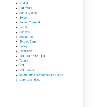
Rodial.
SKEYNDOR
Segle Clinical
Selvert
Selvert Thermal
Sensai
Sensilis
Sesderma
SingulaDerm
Sisley
SkinClinic
THIERRY MUGLER
Termix
YSL
YSL Beaute
laboratorios dermatológico avéne
Über Cosmetics