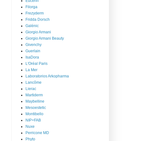
Eucerin
Filorga
Frezyderm
Fridda Dorsch
Galénic
Giorgio Armani
Giorgio Armani Beauty
Givenchy
Guerlain
IsaDora
L'Oréal Paris
La Mer
Laboratorios Arkopharma
Lancôme
Lierac
Martiderm
Maybelline
Mesoestetic
Montibello
NIP+FAB
Nuxe
Perricone MD
Phyto