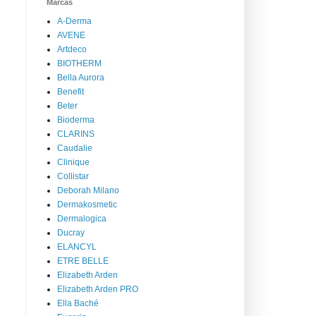
Marcas
A-Derma
AVENE
Artdeco
BIOTHERM
Bella Aurora
Benefit
Beter
Bioderma
CLARINS
Caudalie
Clinique
Collistar
Deborah Milano
Dermakosmetic
Dermalogica
Ducray
ELANCYL
ETRE BELLE
Elizabeth Arden
Elizabeth Arden PRO
Ella Baché