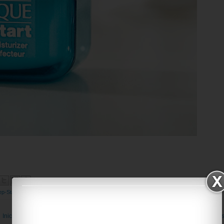
ep-Start
,
Pep-Start HydroBlur Moisturizer de Clinique
Inicio
Entradas antigua