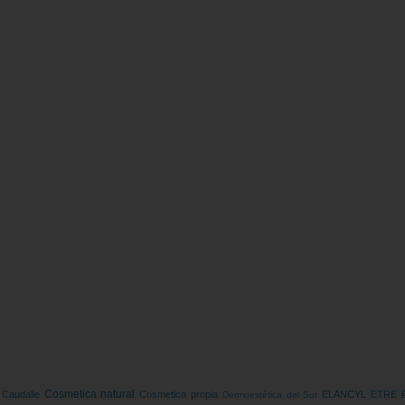
S
Cosmetica natural
Caudalie
Cosmetica propia
ELANCYL
ETRE 
Dermoestética del Sur