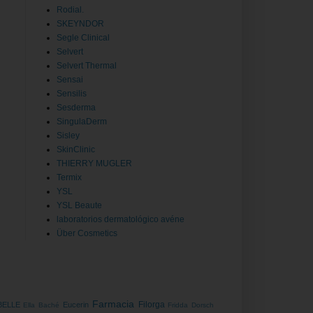
Rodial.
SKEYNDOR
Segle Clinical
Selvert
Selvert Thermal
Sensai
Sensilis
Sesderma
SingulaDerm
Sisley
SkinClinic
THIERRY MUGLER
Termix
YSL
YSL Beaute
laboratorios dermatológico avéne
Über Cosmetics
Farmacia
Filorga
BELLE
Eucerin
Ella Baché
Fridda Dorsch