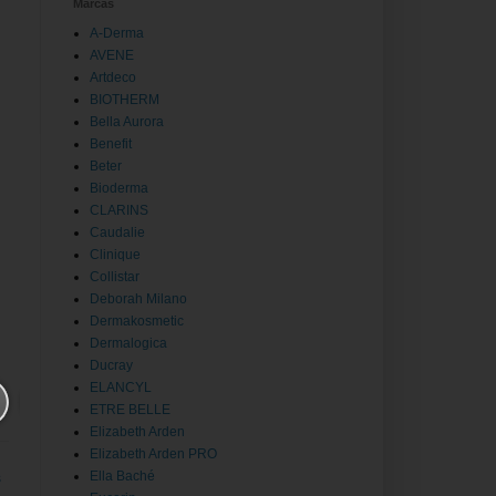
Marcas
A-Derma
AVENE
Artdeco
BIOTHERM
Bella Aurora
Benefit
Beter
Bioderma
CLARINS
Caudalie
Clinique
Collistar
Deborah Milano
Dermakosmetic
Dermalogica
Ducray
ELANCYL
ETRE BELLE
Elizabeth Arden
Elizabeth Arden PRO
Ella Baché
s