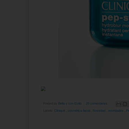
Posted by
Bella y con Estilo
20 comentarios :
Labels:
Clinique
,
cosmética facial
,
Novedad
,
novedades
,
P