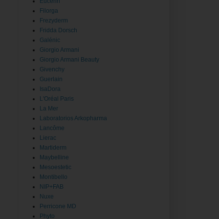
Eucerin
Filorga
Frezyderm
Fridda Dorsch
Galénic
Giorgio Armani
Giorgio Armani Beauty
Givenchy
Guerlain
IsaDora
L'Oréal Paris
La Mer
Laboratorios Arkopharma
Lancôme
Lierac
Martiderm
Maybelline
Mesoestetic
Montibello
NIP+FAB
Nuxe
Perricone MD
Phyto