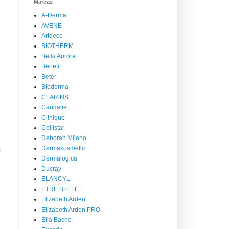
Marcas
A-Derma
AVENE
Artdeco
BIOTHERM
Bella Aurora
Benefit
Beter
Bioderma
CLARINS
Caudalie
Clinique
Collistar
Deborah Milano
Dermakosmetic
s
Dermalogica
Ducray
ELANCYL
ETRE BELLE
Elizabeth Arden
Elizabeth Arden PRO
Ella Baché