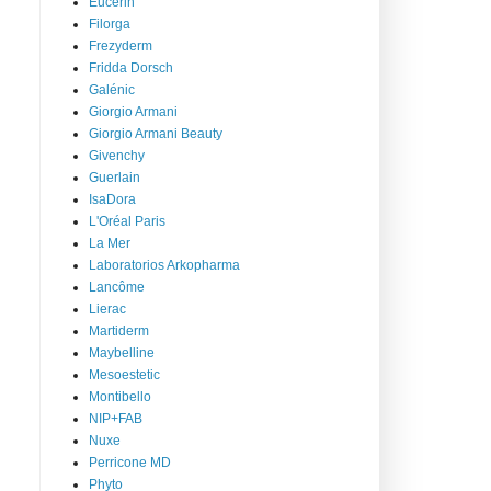
Eucerin
Filorga
Frezyderm
Fridda Dorsch
Galénic
Giorgio Armani
Giorgio Armani Beauty
Givenchy
Guerlain
IsaDora
L'Oréal Paris
La Mer
Laboratorios Arkopharma
Lancôme
Lierac
Martiderm
Maybelline
Mesoestetic
Montibello
NIP+FAB
Nuxe
Perricone MD
Phyto