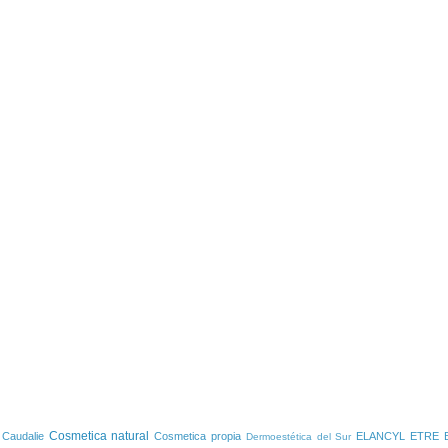
S
Cosmetica natural
Caudalie
Cosmetica propia
ELANCYL
ETRE 
Dermoestética del Sur