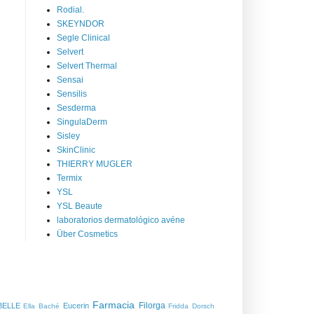
Rodial.
SKEYNDOR
Segle Clinical
Selvert
Selvert Thermal
Sensai
Sensilis
Sesderma
SingulaDerm
Sisley
SkinClinic
THIERRY MUGLER
Termix
YSL
YSL Beaute
laboratorios dermatológico avéne
Über Cosmetics
Farmacia
Filorga
BELLE
Eucerin
Ella Baché
Fridda Dorsch