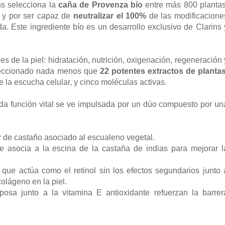
ns selecciona la
caña de Provenza bío
entre más 800 plantas
no y por ser capaz de
neutralizar el 100%
de las modificacione
da. Este ingrediente bío es un desarrollo exclusivo de Clarins 
les de la piel: hidratación, nutrición, oxigenación, regeneración 
eleccionado nada menos que
22 potentes extractos de planta
 la escucha celular, y cinco moléculas activas.
a función vital se ve impulsada por un dúo compuesto por un
or de castaño asociado al escualeno vegetal.
se asocia a la escina de la castaña de indias para mejorar l
 que actúa como el retinol sin los efectos segundarios junto 
olágeno en la piel.
posa junto a la vitamina E antioxidante refuerzan la barrer