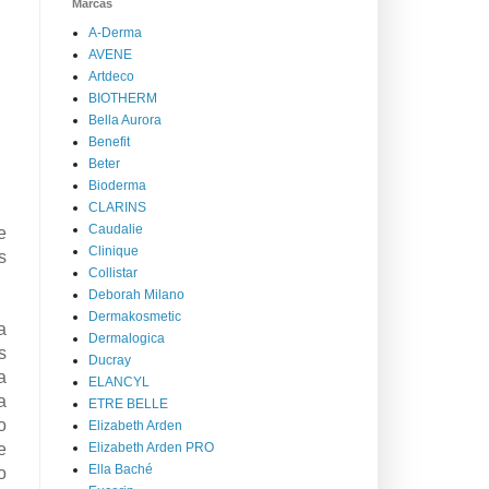
Marcas
A-Derma
AVENE
Artdeco
BIOTHERM
Bella Aurora
Benefit
Beter
Bioderma
CLARINS
Caudalie
e
Clinique
s
Collistar
Deborah Milano
Dermakosmetic
a
Dermalogica
s
Ducray
a
ELANCYL
a
ETRE BELLE
o
Elizabeth Arden
e
Elizabeth Arden PRO
Ella Baché
o