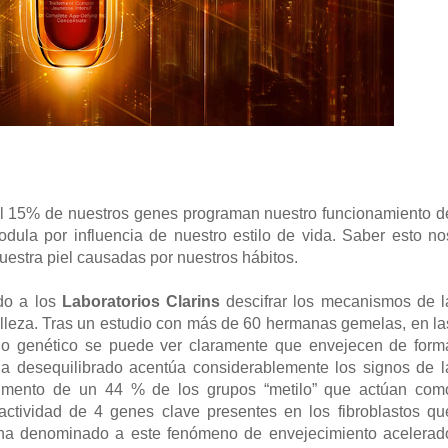
el 15% de nuestros genes programan nuestro funcionamiento d
odula por influencia de nuestro estilo de vida. Saber esto no
nuestra piel causadas por nuestros hábitos.
ido a los
Laboratorios Clarins
descifrar los mecanismos de l
elleza. Tras un estudio con más de 60 hermanas gemelas, en la
io genético se puede ver claramente que envejecen de form
ida desequilibrado acentúa considerablemente los signos de l
aumento de un 44 % de los grupos “metilo” que actúan com
actividad de 4 genes clave presentes en los fibroblastos qu
ns ha denominado a este fenómeno de envejecimiento acelerad