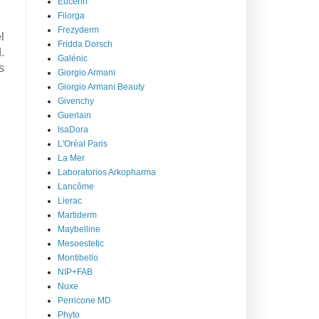
Eucerin
Filorga
Frezyderm
l
Fridda Dorsch
.
Galénic
s
Giorgio Armani
Giorgio Armani Beauty
Givenchy
Guerlain
IsaDora
L'Oréal Paris
La Mer
Laboratorios Arkopharma
Lancôme
Lierac
Martiderm
Maybelline
Mesoestetic
Montibello
NIP+FAB
Nuxe
Perricone MD
Phyto