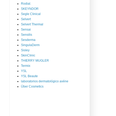
Rodial.
SKEYNDOR
Segle Clinical
Selvert
Selvert Thermal
Sensai
Sensilis
Sesderma
SingulaDerm
Sisley
SkinClinic
THIERRY MUGLER
Termix
YSL
YSL Beaute
laboratorios dermatológico avéne
Über Cosmetics