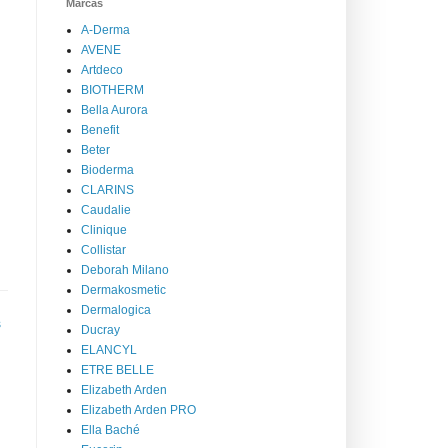
Marcas
A-Derma
AVENE
Artdeco
BIOTHERM
Bella Aurora
Benefit
Beter
Bioderma
CLARINS
Caudalie
Clinique
Collistar
Deborah Milano
Dermakosmetic
Dermalogica
s
Ducray
ELANCYL
ETRE BELLE
Elizabeth Arden
Elizabeth Arden PRO
Ella Baché