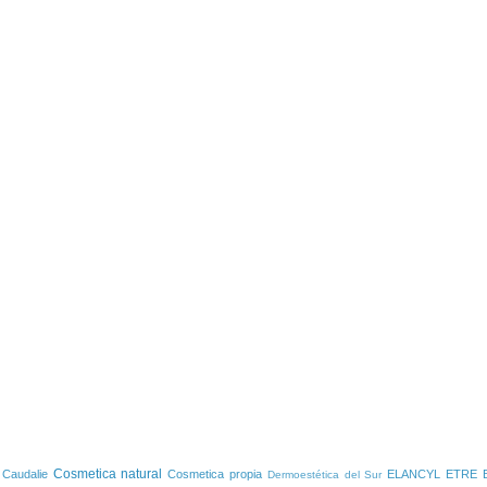
S
Cosmetica natural
Caudalie
Cosmetica propia
ELANCYL
ETRE 
Dermoestética del Sur