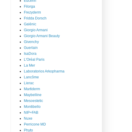
Eucerin
Filorga
Frezyderm
Fridda Dorsch
Galénic
Giorgio Armani
Giorgio Armani Beauty
Givenchy
Guerlain
IsaDora
L'Oréal Paris
La Mer
Laboratorios Arkopharma
Lancôme
Lierac
Martiderm
Maybelline
Mesoestetic
Montibello
NIP+FAB
Nuxe
Perricone MD
Phyto