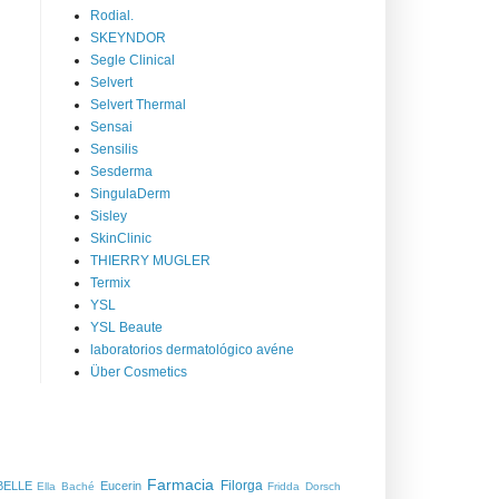
Rodial.
SKEYNDOR
Segle Clinical
Selvert
Selvert Thermal
Sensai
Sensilis
Sesderma
SingulaDerm
Sisley
SkinClinic
THIERRY MUGLER
Termix
YSL
YSL Beaute
laboratorios dermatológico avéne
Über Cosmetics
Farmacia
Filorga
BELLE
Eucerin
Ella Baché
Fridda Dorsch