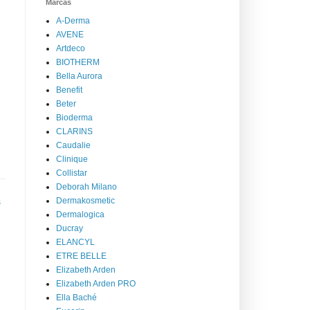
Marcas
A-Derma
AVENE
Artdeco
BIOTHERM
Bella Aurora
Benefit
Beter
Bioderma
CLARINS
Caudalie
Clinique
Collistar
Deborah Milano
Dermakosmetic
s
Dermalogica
Ducray
ELANCYL
ETRE BELLE
Elizabeth Arden
Elizabeth Arden PRO
Ella Baché