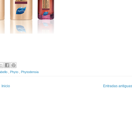
cabello
,
Phyto
,
Phytodensia
Inicio
Entradas antigua