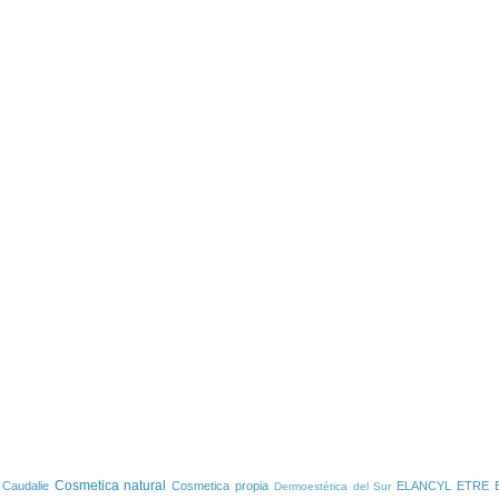
S
Cosmetica natural
Caudalie
Cosmetica propia
ELANCYL
ETRE 
Dermoestética del Sur