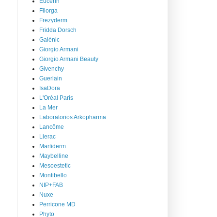
Eucerin
Filorga
Frezyderm
Fridda Dorsch
Galénic
Giorgio Armani
Giorgio Armani Beauty
Givenchy
Guerlain
IsaDora
L'Oréal Paris
La Mer
Laboratorios Arkopharma
Lancôme
Lierac
Martiderm
Maybelline
Mesoestetic
Montibello
NIP+FAB
Nuxe
Perricone MD
Phyto