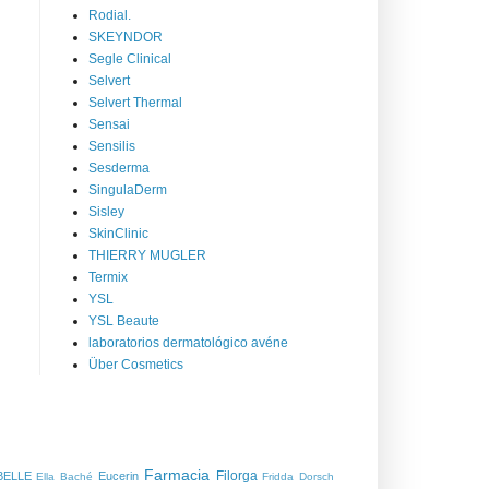
Rodial.
SKEYNDOR
Segle Clinical
Selvert
Selvert Thermal
Sensai
Sensilis
Sesderma
SingulaDerm
Sisley
SkinClinic
THIERRY MUGLER
Termix
YSL
YSL Beaute
laboratorios dermatológico avéne
Über Cosmetics
Farmacia
Filorga
BELLE
Eucerin
Ella Baché
Fridda Dorsch