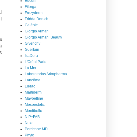
Eucerin
Filorga
l
Frezyderm
l
Fridda Dorsch
Galénic
Giorgio Armani
Giorgio Armani Beauty
a
Givenchy
a
Guerlain
s
IsaDora
L'Oréal Paris
La Mer
Laboratorios Arkopharma
Lancôme
Lierac
Martiderm
Maybelline
Mesoestetic
Montibello
NIP+FAB
Nuxe
Perricone MD
Phyto