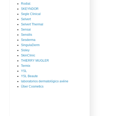
Rodial.
SKEYNDOR
Segle Clinical
Selvert
Selvert Thermal
Sensai
Sensilis
Sesderma
SingulaDerm
Sisley
SkinClinic
THIERRY MUGLER
Termix
YSL
YSL Beaute
laboratorios dermatológico avéne
Über Cosmetics