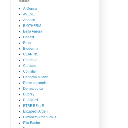
Marcas
A-Derma
AVENE
Artdeco
BIOTHERM
Bella Aurora
Benefit
Beter
Bioderma
CLARINS
Caudalie
Clinique
Collistar
Deborah Milano
Dermakosmetic
Dermalogica
Ducray
ELANCYL
ETRE BELLE
Elizabeth Arden
Elizabeth Arden PRO
Ella Baché