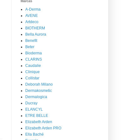
Marcas
A-Derma
AVENE
Artdeco
BIOTHERM
Bella Aurora
Benefit
Beter
Bioderma
CLARINS
Caudalie
Clinique
Collistar
Deborah Milano
Dermakosmetic
Dermalogica
Ducray
ELANCYL
ETRE BELLE
Elizabeth Arden
Elizabeth Arden PRO
Ella Baché