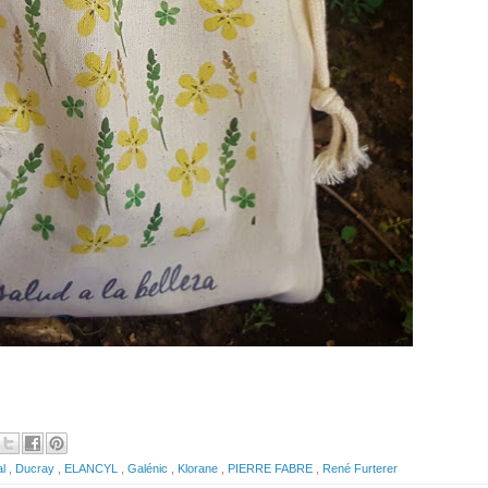
al
,
Ducray
,
ELANCYL
,
Galénic
,
Klorane
,
PIERRE FABRE
,
René Furterer