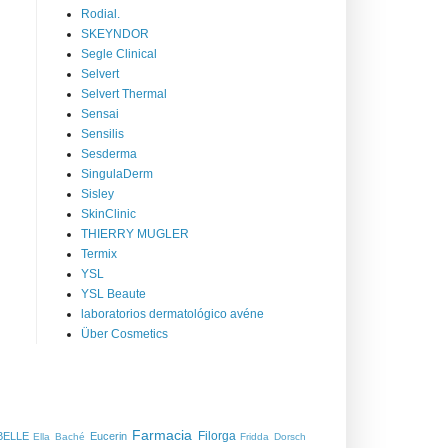
Rodial.
SKEYNDOR
Segle Clinical
Selvert
Selvert Thermal
Sensai
Sensilis
Sesderma
SingulaDerm
Sisley
SkinClinic
THIERRY MUGLER
Termix
YSL
YSL Beaute
laboratorios dermatológico avéne
Über Cosmetics
Farmacia
Filorga
BELLE
Eucerin
Ella Baché
Fridda Dorsch