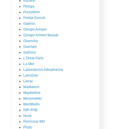
Eucerin
Filorga
s
Frezyderm
Fridda Dorsch
Galénic
Giorgio Armani
Giorgio Armani Beauty
Givenchy
Guerlain
IsaDora
L'Oréal Paris
La Mer
Laboratorios Arkopharma
Lancôme
Lierac
Martiderm
Maybelline
Mesoestetic
Montibello
NIP+FAB
Nuxe
Perricone MD
Phyto