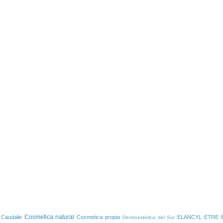
S
Cosmetica natural
Caudalie
Cosmetica propia
ELANCYL
ETRE 
Dermoestética del Sur