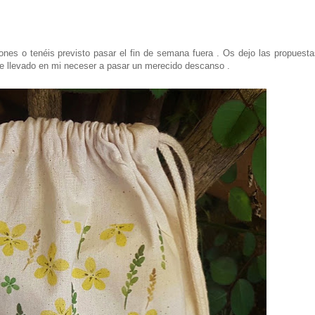
s o tenéis previsto pasar el fin de semana fuera . Os dejo las propuesta
 llevado en mi neceser a pasar un merecido descanso .