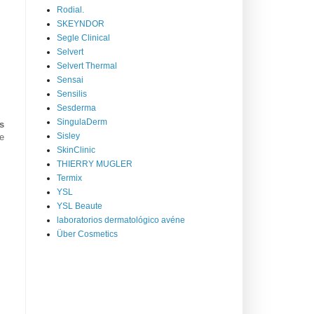
Rodial.
SKEYNDOR
Segle Clinical
Selvert
Selvert Thermal
Sensai
Sensilis
Sesderma
SingulaDerm
s
Sisley
e
SkinClinic
THIERRY MUGLER
Termix
YSL
YSL Beaute
laboratorios dermatológico avéne
Über Cosmetics