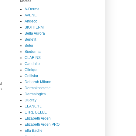
Marcas
A-Derma
AVENE
Artdeco
BIOTHERM
Bella Aurora
Benefit
Beter
Bioderma
CLARINS
Caudalie
Clinique
Collistar
Deborah Milano
l
Dermakosmetic
s
Dermalogica
Ducray
ELANCYL
ETRE BELLE
Elizabeth Arden
Elizabeth Arden PRO
Ella Baché