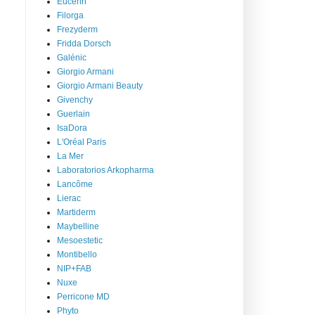
Eucerin
Filorga
Frezyderm
Fridda Dorsch
Galénic
Giorgio Armani
Giorgio Armani Beauty
Givenchy
Guerlain
IsaDora
L'Oréal Paris
La Mer
Laboratorios Arkopharma
Lancôme
Lierac
Martiderm
Maybelline
Mesoestetic
Montibello
NIP+FAB
Nuxe
Perricone MD
Phyto