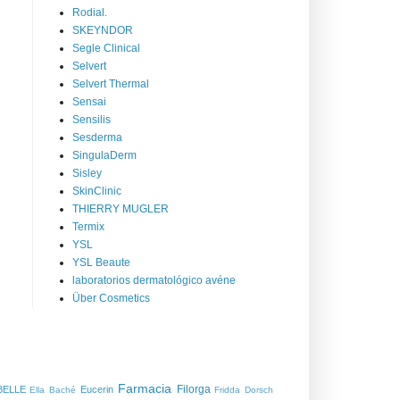
Rodial.
SKEYNDOR
Segle Clinical
Selvert
Selvert Thermal
Sensai
Sensilis
Sesderma
SingulaDerm
Sisley
SkinClinic
THIERRY MUGLER
Termix
YSL
YSL Beaute
laboratorios dermatológico avéne
Über Cosmetics
Farmacia
Filorga
BELLE
Eucerin
Ella Baché
Fridda Dorsch