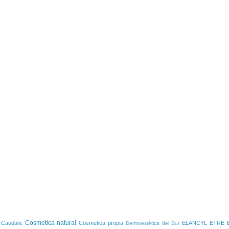
S
Cosmetica natural
Caudalie
Cosmetica propia
ELANCYL
ETRE 
Dermoestética del Sur