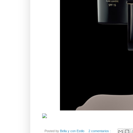
Posted by
Bella y con Estilo
2 comentarios :