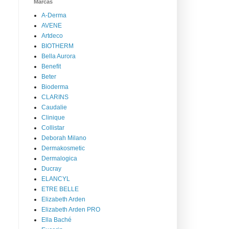
Marcas
A-Derma
AVENE
Artdeco
BIOTHERM
Bella Aurora
Benefit
Beter
Bioderma
CLARINS
Caudalie
Clinique
Collistar
Deborah Milano
Dermakosmetic
Dermalogica
Ducray
ELANCYL
ETRE BELLE
Elizabeth Arden
Elizabeth Arden PRO
Ella Baché