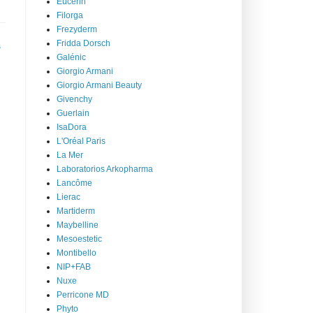
Eucerin
Filorga
Frezyderm
Fridda Dorsch
s
Galénic
Giorgio Armani
Giorgio Armani Beauty
Givenchy
Guerlain
IsaDora
L'Oréal Paris
La Mer
Laboratorios Arkopharma
Lancôme
Lierac
Martiderm
Maybelline
Mesoestetic
Montibello
NIP+FAB
Nuxe
Perricone MD
Phyto