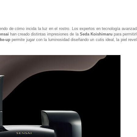
endo de cómo incida la luz en el rostro. Los expertos en tecnología avanza
ensai
han creado distintas impresiones de la
Seda Koishimaru
para permitir
ake-up
permite jugar con la luminosidad diseñando un cutis ideal, la piel reve