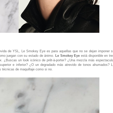
trevida de YSL, Le Smokey Eye es para aquellas que no se dejan imponer s
 como juegan con su estado de ánimo.
Le Smokey Eye
está disponible en tr
x. ¿Buscas un look icónico de prêt-à-porter? ¿Una mezcla más espectacula
 superior e inferior? ¿O un degradado más atrevido de tonos ahumados? L
as técnicas de maquillaje como si no.