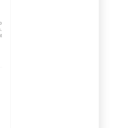
o
.
t