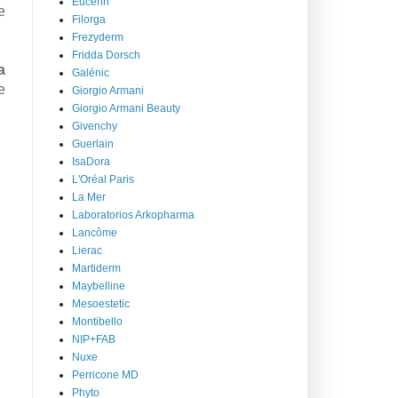
Eucerin
e
Filorga
Frezyderm
Fridda Dorsch
a
Galénic
e
Giorgio Armani
Giorgio Armani Beauty
Givenchy
Guerlain
IsaDora
L'Oréal Paris
La Mer
Laboratorios Arkopharma
Lancôme
Lierac
Martiderm
Maybelline
Mesoestetic
Montibello
NIP+FAB
Nuxe
Perricone MD
Phyto