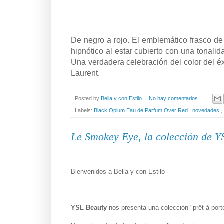
De negro a rojo. El emblemático frasco d
hipnótico al estar cubierto con una tonalid
Una verdadera celebración del color del éx
Laurent.
Posted by
Bella y con Estilo
No hay comentarios :
Labels:
Black Opium Eau de Parfum Over Red
,
novedades
,
Le Smokey Eye, la colección de Y
Bienvenidos a Bella y con Estilo
YSL Beauty
nos presenta una colección "prêt-à-port