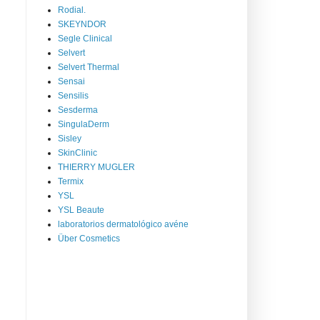
Rodial.
SKEYNDOR
Segle Clinical
Selvert
Selvert Thermal
Sensai
Sensilis
Sesderma
SingulaDerm
Sisley
SkinClinic
THIERRY MUGLER
Termix
YSL
YSL Beaute
laboratorios dermatológico avéne
Über Cosmetics